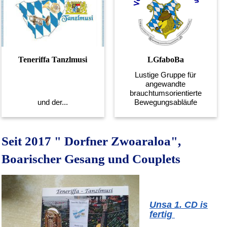
Teneriffa Tanzlmusi
LGfaboBa
Lustige Gruppe für
angewandte
brauchtumsorientierte
und der...
Bewegungsabläufe
Seit 2017 " Dorfner Zwoaraloa",
Boarischer Gesang und Couplets
Unsa 1. CD is
fertig