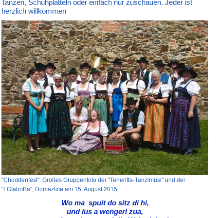
Tanzen, Schuhplatteln oder einfach nur zuschauen. Jeder ist
herzlich willkommen
"Choddenfest": Großes Gruppenfoto der "Teneriffa-Tanzlmusi" und der
"LGfaboBa"; Domazlice am 15. August 2015
Wo ma spuit do sitz di hi,
und lus a wengerl zua,