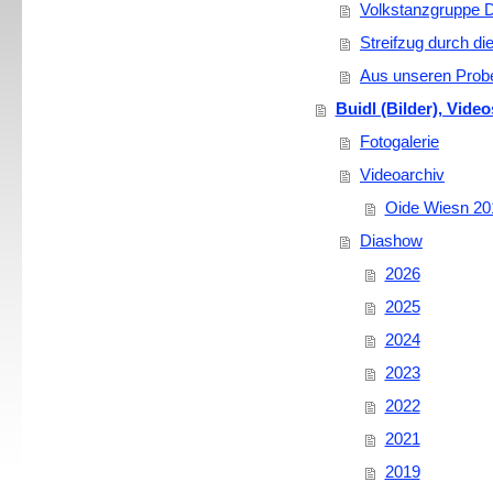
Volkstanzgruppe 
Streifzug durch di
Aus unseren Prob
Buidl (Bilder), Vide
Fotogalerie
Videoarchiv
Oide Wiesn 20
Diashow
2026
2025
2024
2023
2022
2021
2019