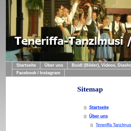
Startseite
Über uns
Buidl (Bilder), Videos, Dias
Facebook / Instagram
Sitemap
Startseite
Über uns
Teneriffa Tanzlmus