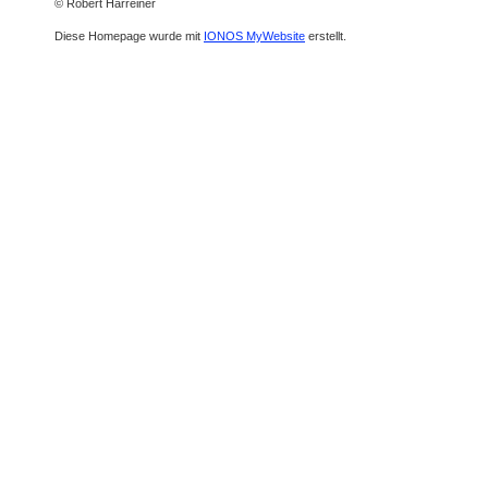
© Robert Harreiner
Diese Homepage wurde mit
IONOS MyWebsite
erstellt.