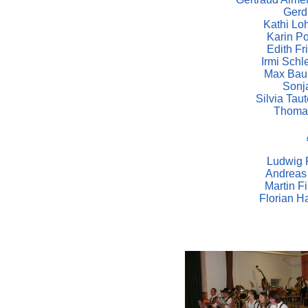
Gerd
Kathi Lo
Karin Po
Edith Fri
Irmi Schl
Max Bau
Sonja
Silvia Tau
Thomas
Ludwig 
Andreas
Martin F
Florian H