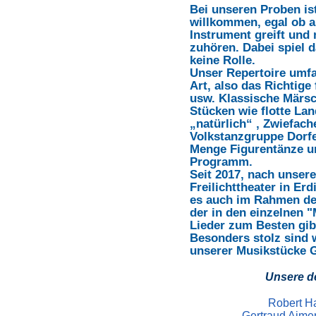
Bei unseren Proben is
willkommen, egal ob a
Instrument greift und 
zuhören. Dabei spiel 
keine Rolle.
Unser Repertoire umfa
Art, also das Richtige
usw. Klassische Märs
Stücken wie flotte Lan
„natürlich“ , Zwiefach
Volkstanzgruppe Dorfe
Menge Figurentänze u
Programm.
Seit 2017, nach unsere
Freilichttheater in Er
es auch im Rahmen de
der in den einzelnen 
Lieder zum Besten gib
Besonders stolz sind 
unserer Musikstücke G
Unsere de
Robert Ha
Gertraud Aimer